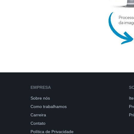
EMPRESA
S
Sobre nós
It
Como trabalhamos
Pr
Carreira
Pr
Contato
Política de Privacidade