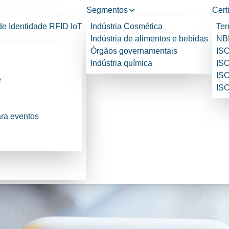
Segmentos
Cert
de Identidade RFID IoT
Indústria Cosmética
Ter
Indústria de alimentos e bebidas
NBR
Órgãos governamentais
ISO
Indústria química
ISO
ISO
e
ISO
ara eventos