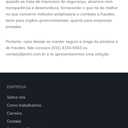
quando se trata de impressos de segurança, atuamos com
transparência e desenvoltura, fornecendo o que há de melhor
no que concerne métodos antipirataria e combate a fraudes,
tanto para órgãos governamentais, quanto para empresas
privadas.
Portanto, caso deseje se manter seguro e longe da pirataria e
de fraudes, fale conosco (011) 4154-6563 ou
contato@primi.com.br e te apresentaremos uma solução.
EMPRESA
Sobre nós
Como trabalhamos
Carreira
Contato